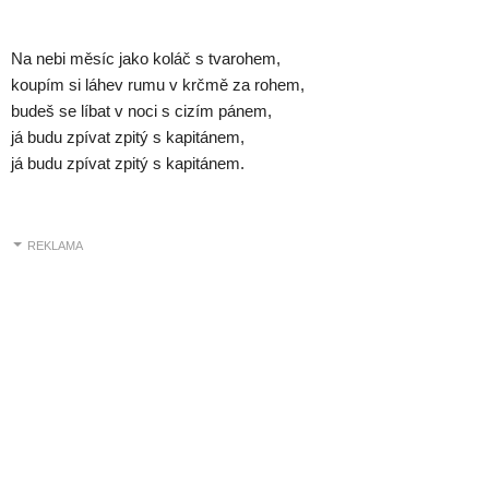
Na nebi měsíc jako koláč s tvarohem,
koupím si láhev rumu v krčmě za rohem,
budeš se líbat v noci s cizím pánem,
já budu zpívat zpitý s kapitánem,
já budu zpívat zpitý s kapitánem.
REKLAMA