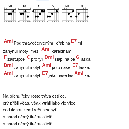
Ami
E7
F
C
Dmi
G
o
o
o
o
o
o
o
x
o
o
o
o
o
E
A
D
G
B
E
E
A
D
G
B
E
E
A
D
G
B
E
E
A
D
G
B
E
E
A
D
G
B
E
E
A
D
G
B
E
Ami
E7
Pod tmavočervenými jeřabina
mi
Ami
zahynul motýl mezi
F
C
Dmi
G
zástupce
pro týl
šlápl na bě
Dmi
Ami
E7
zahynul motýl
jako naše
Ami
E7
Ami
zahynul motýl
jako naše lás
ka.
Na břehu řeky roste tráva ostřice,
prý přišli včas, však vtrhli jako vichřice,
nad tichou zemí vrčí netopýři
a národ němý tlučou oficíři,
a národ němý tlučou oficíři.