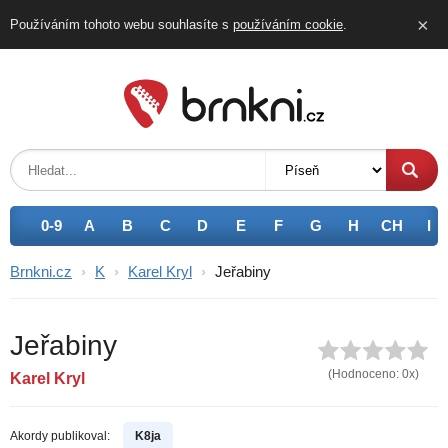
×
Používáním tohoto webu souhlasíte s
používáním
cookie
.
0-9
A
B
C
D
E
F
G
H
CH
I
Brnkni.cz
›
K
›
Karel Kryl
›
Jeřabiny
Jeřabiny
(Hodnoceno:
0
x)
Karel Kryl
Akordy publikoval:
K8ja