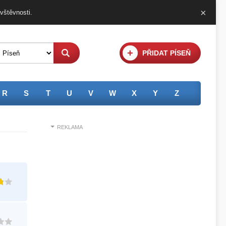
×
vštěvnosti
.
+
PŘIDAT PÍSEŇ
R
S
T
U
V
W
X
Y
Z
REKLAMA