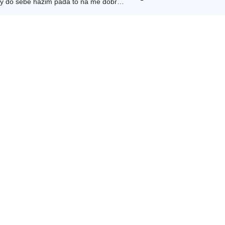
Něco mě žere tak sedím tu sám ne zrovna limonády do sebe házim padá to na mě dobře to znám to potom málokdo mě rozdejchá Jsem…