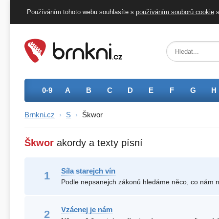
Používáním tohoto webu souhlasíte s
používáním
souborů
cookie
s
0-9
A
B
C
D
E
F
G
H
Brnkni.cz
›
S
›
Škwor
Škwor
akordy a texty písní
Síla starejch vín
470588234
Vzácnej je nám