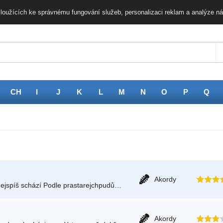
loužících ke správnému fungování služeb, personalizaci reklam a analýze ná
CH
I
J
K
L
M
N
O
P
Q
Akordy
Podle nepsanejch zákonů hledáme něco, co nám nejspíš schází Podle prastarejchpudů, který nás nutěj furt za něčim jít Do…
Akordy