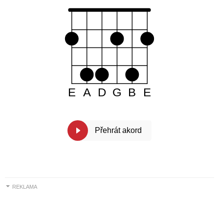
E
A
D
G
B
E
Přehrát akord
REKLAMA