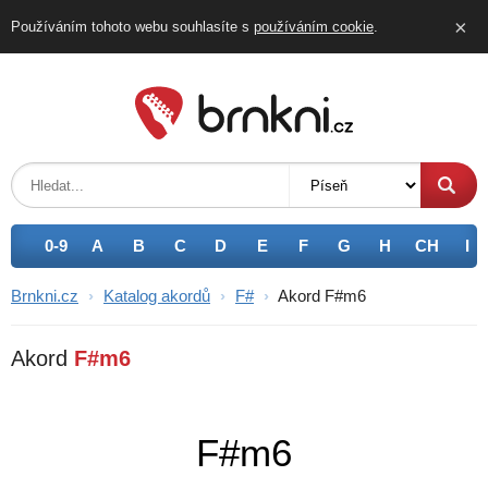
×
Používáním tohoto webu souhlasíte s
používáním
cookie
.
0-9
A
B
C
D
E
F
G
H
CH
I
Brnkni.cz
›
Katalog akordů
›
F#
›
Akord F#m6
Akord
F#m6
F#m6