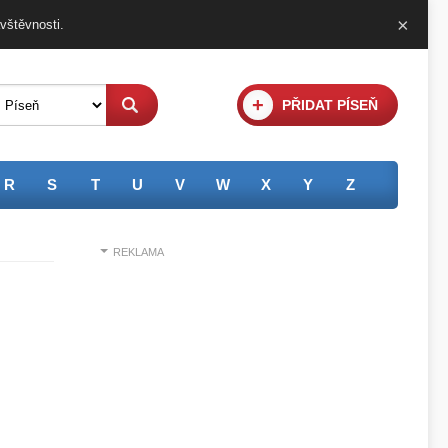
×
vštěvnosti
.
+
PŘIDAT PÍSEŇ
R
S
T
U
V
W
X
Y
Z
REKLAMA