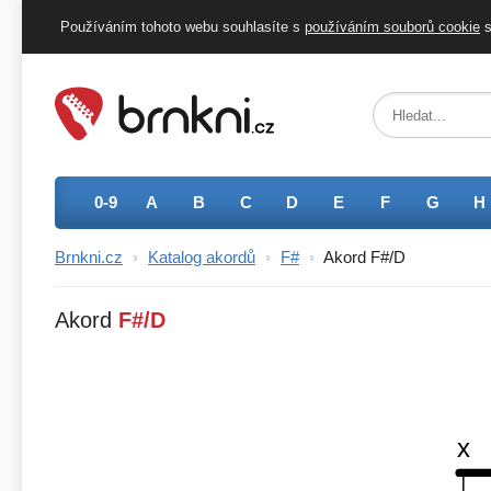
Používáním tohoto webu souhlasíte s
používáním
souborů
cookie
s
0-9
A
B
C
D
E
F
G
H
Brnkni.cz
›
Katalog akordů
›
F#
›
Akord F#/D
Akord
F#/D
x