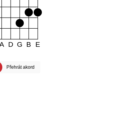
A
D
G
B
E
Přehrát akord