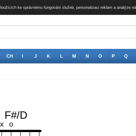
loužících ke správnému fungování služeb, personalizaci reklam a analýze ná
CH
I
J
K
L
M
N
O
P
Q
F#/D
x
o