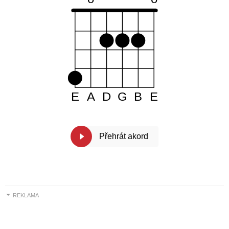
E
A
D
G
B
E
Přehrát akord
REKLAMA