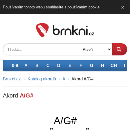
×
Používáním tohoto webu souhlasíte s
používáním
cookie
.
0-9
A
B
C
D
E
F
G
H
CH
I
Brnkni.cz
›
Katalog akordů
›
A
›
Akord A/G#
Akord
A/G#
A/G#
o
o